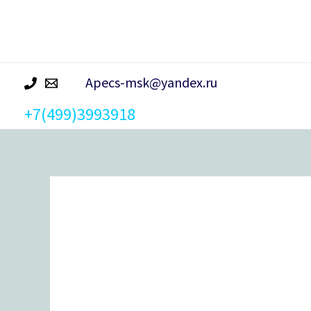
р
а
Apecs-msk@yandex.ru
+7(499)3993918
Количество
товара
Кронштейн
Apecs
SB-
1-
125*100-