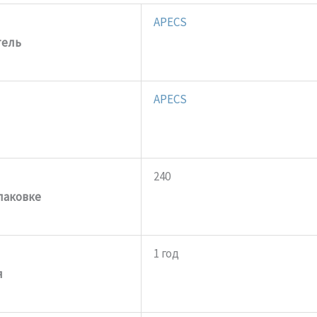
APECS
тель
APECS
240
паковке
1 год
я