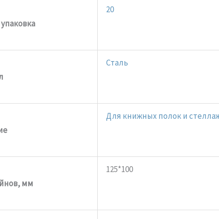
20
 упаковка
Сталь
л
Для книжных полок и стелла
ие
125*100
йнов, мм