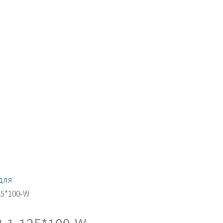
для
25*100-W