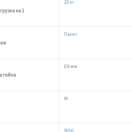
20 кг
рузка на 1
Пакет
вки
0.8 мм
штейна
W
9016