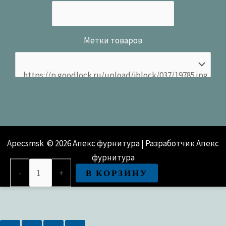
Метки товаров
Apecsmsk © 2026 Апекс фурнитура | Разработчик Апекс
фурнитура
Количество
В КОРЗИНУ
-
+
товара
кронштейн
с
крепежом