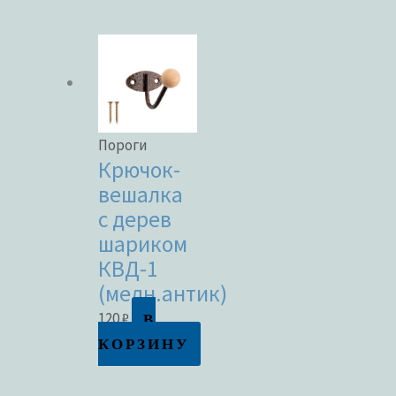
Пороги
Крючок-
вешалка
с дерев
шариком
КВД-1
(медн.антик)
В
120
₽
КОРЗИНУ