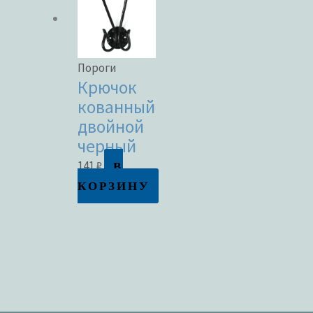
Пороги
Крючок
кованный
двойной
черный
В
141
₽
КОРЗИНУ