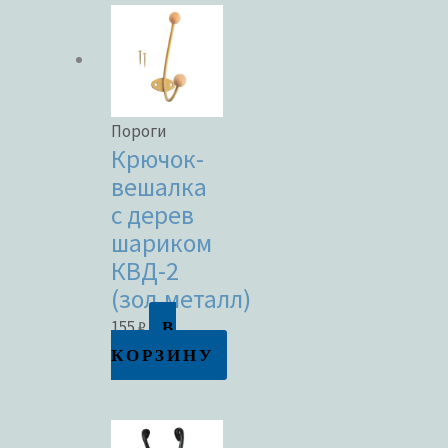
Пороги
Крючок-
вешалка
с дерев
шариком
КВД-2
(зол.металл)
В
155
₽
КОРЗИНУ