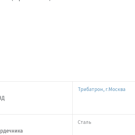
Трибатрон, г.Москва
НД
Сталь
ердечника