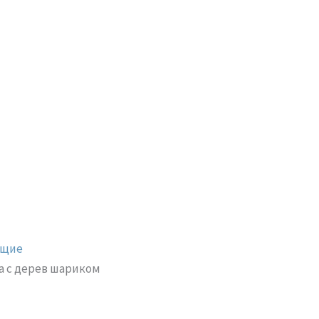
ющие
а с дерев шариком