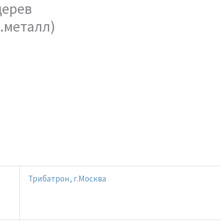
дерев
.металл)
Трибатрон, г.Москва