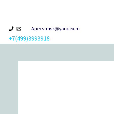
р
а
Apecs-msk@yandex.ru
+7(499)3993918
Количество
товара
Крючок-
вешалка
с
дерев
шариком