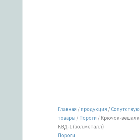
Главная
/
продукция
/
Сопутству
товары
/
Пороги
/ Крючок-вешалк
КВД-1 (зол.металл)
Пороги