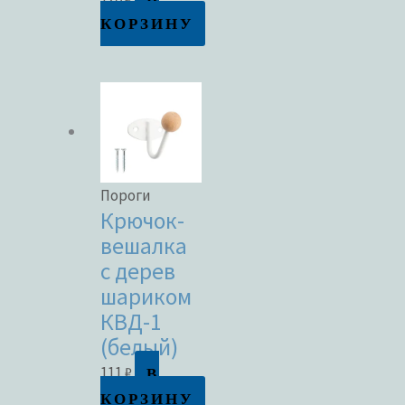
КОРЗИНУ
Пороги
Крючок-
вешалка
с дерев
шариком
КВД-1
(белый)
В
111
₽
КОРЗИНУ