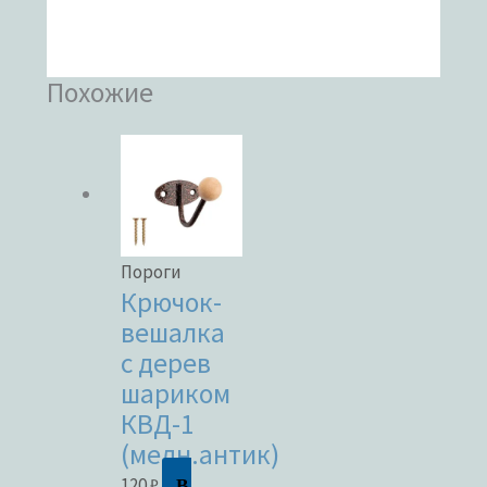
Похожие
Пороги
Крючок-
вешалка
с дерев
шариком
КВД-1
(медн.антик)
В
120
₽