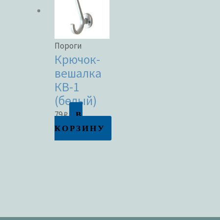
Пороги
Крючок-
вешалка
КВ-1
(белый)
В
79
₽
КОРЗИНУ