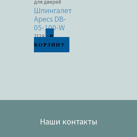
для дверей
Шпингалет
Apecs DB-
05-100-W
В
212
₽
КОРЗИНУ
Наши контакты