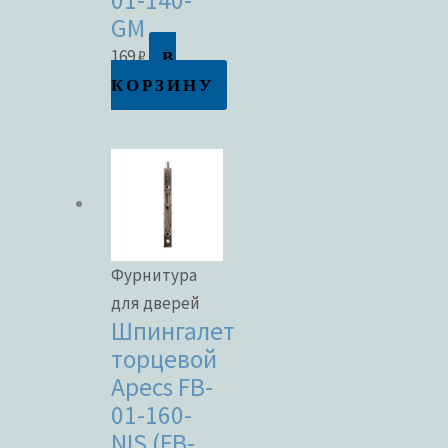
01-140-
GM
В
169
₽
КОРЗИНУ
Фурнитура
для дверей
Шпингалет
торцевой
Apecs FB-
01-160-
NIS (FB-