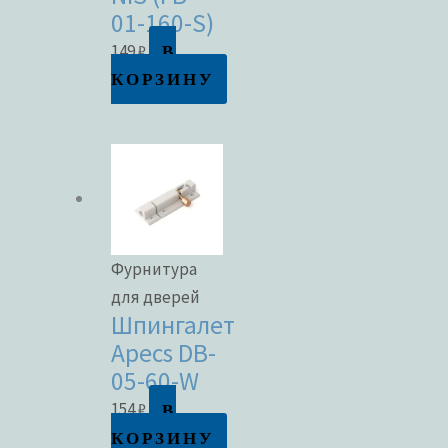
01-160-S)
В
149
₽
КОРЗИНУ
Фурнитура
для дверей
Шпингалет
Apecs DB-
05-60-W
В
154
₽
КОРЗИНУ