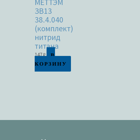
МЕТТЭМ
ЗВ13
38.4.040
(комплект)
нитрид
титана
В
147
₽
КОРЗИНУ