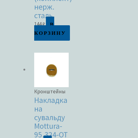
нерж.
сталь
В
144
₽
КОРЗИНУ
Кронштейны
Накладка
на
сувальду
Mottura-
95.324-OT