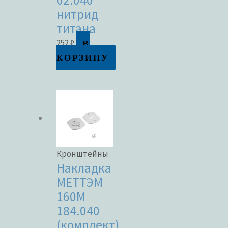
02.040
нитрид
титана
В
252
₽
КОРЗИНУ
Кронштейны
Накладка
МЕТТЭМ
160М
184.040
(комплект)