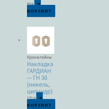
В
89
₽
КОРЗИНУ
Кронштейны
Накладка
ГАРДИАН
— ГН 30
(никель,
цилиндр)
В
131
₽
КОРЗИНУ