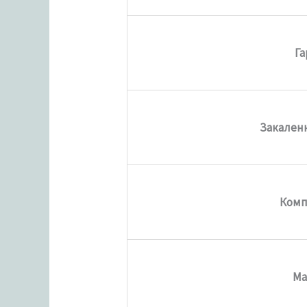
Г
Закален
Комп
Ма