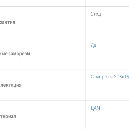
1 год
арантия
Да
ные саморезы
Саморезы ST3x16
лектация
ЦАМ
териал