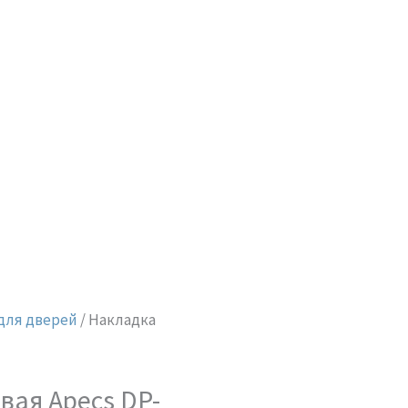
для дверей
/ Накладка
вая Apecs DP-