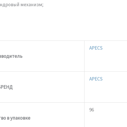
индровый механизм;
APECS
зводитель
APECS
БРЕНД
96
во в упаковке