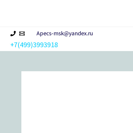
р
а
Apecs-msk@yandex.ru
+7(499)3993918
Количество
товара
Накладка
цилиндровая
Apecs
DP-
C-