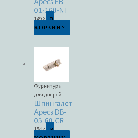
Apecs FB-
01-160-NI
В
149
₽
КОРЗИНУ
Фурнитура
для дверей
Шпингалет
Apecs DB-
05-60-CR
В
154
₽
КОРЗИНУ