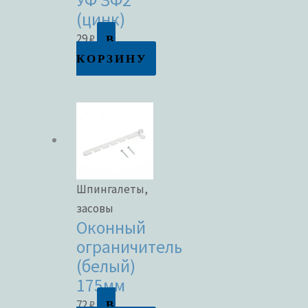
УФ ЗФ2
(цинк)
В
29
₽
КОРЗИНУ
Шпингалеты,
засовы
Оконный
ограничитель
(белый)
175мм
В
72
₽