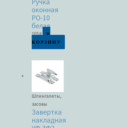
Ручка
оконная
РО-10
белая
В
103
₽
КОРЗИНУ
Шпингалеты,
засовы
Завертка
накладная