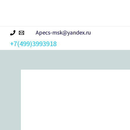
р
а
Apecs-msk@yandex.ru
+7(499)3993918
Количество
товара
Ответная
планка
Apecs
BP-
1901-