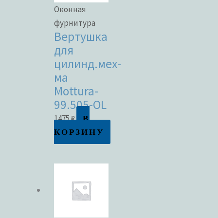
Оконная
фурнитура
Вертушка
для
цилинд.мех-
ма
Mottura-
99.505-OL
В
1475
₽
КОРЗИНУ