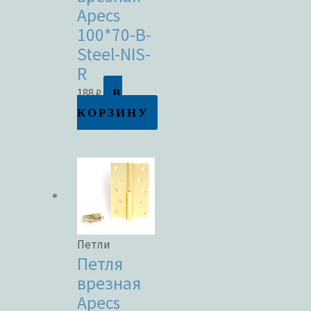
Apecs
100*70-B-
Steel-NIS-
R
В
188
₽
КОРЗИНУ
Петли
Петля
врезная
Apecs