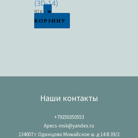
(3D-14)
В
97
₽
КОРЗИНУ
Наши контакты
+79250350553
Apecs-msk@yandex.ru
134007 г. Одинцово Можайское ш. д 14 В 39/2