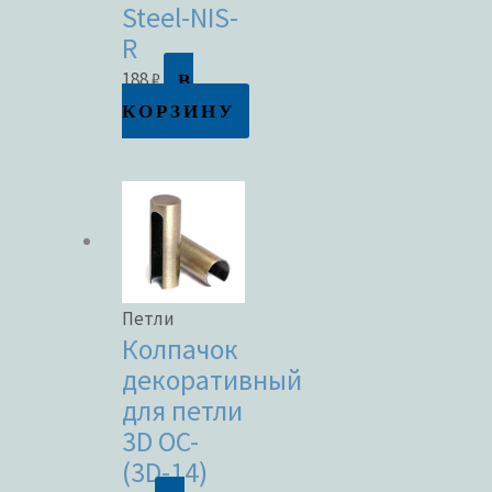
Steel-NIS-
R
В
188
₽
КОРЗИНУ
Петли
Колпачок
декоративный
для петли
3D OC-
(3D-14)