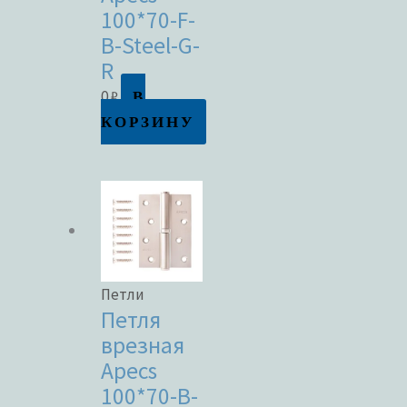
100*70-F-
B-Steel-G-
R
В
0
₽
КОРЗИНУ
Петли
Петля
врезная
Apecs
100*70-B-