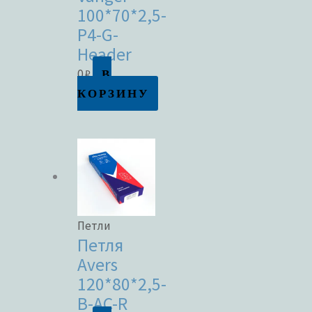
100*70*2,5-
P4-G-
Header
В
0
₽
КОРЗИНУ
Петли
Петля
Avers
120*80*2,5-
B-AC-R