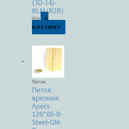
(3D-14)-
BLM (B2B)
В
97
₽
КОРЗИНУ
Петли
Петля
врезная
Apecs
120*80-B-
Steel-GM-