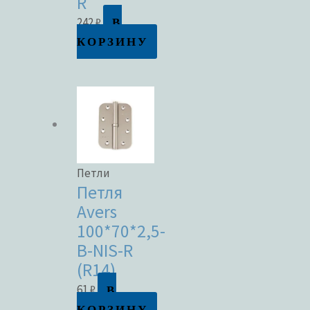
R
В
242
₽
КОРЗИНУ
Петли
Петля
Avers
100*70*2,5-
B-NIS-R
(R14)
В
61
₽
КОРЗИНУ