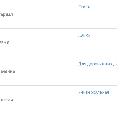
Сталь
териал
AVERS
РЕНД
Для деревянных д
начение
Универсальная
 петли