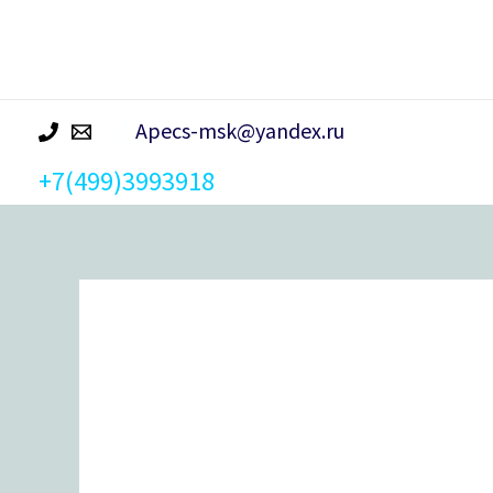
р
а
Apecs-msk@yandex.ru
+7(499)3993918
Количество
товара
Петля
врезная
Avers
100*70*2,5-
B4-