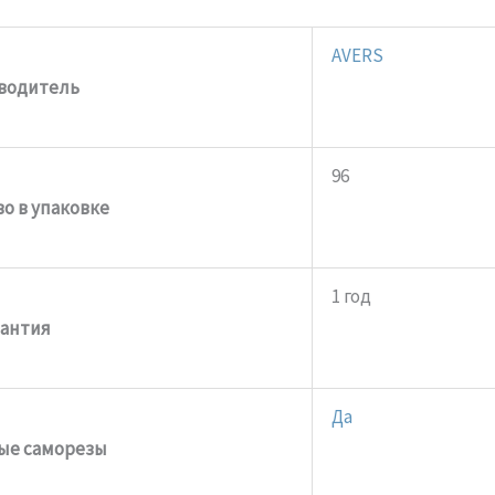
AVERS
водитель
96
о в упаковке
1 год
рантия
Да
ые саморезы