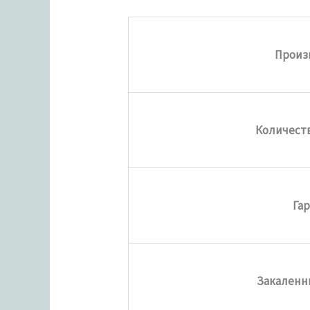
Произ
Количеств
Га
Закаленн