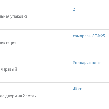
2
ьная упаковка
саморезы ST4x25 —
лектация
Универсальная
й/Правый
40 кг
с двери на 2 петли