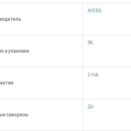
AVERS
водитель
96
о в упаковке
1 год
рантия
Да
ые саморезы