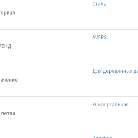
Сталь
териал
AVERS
РЕНД
Для деревянных д
начение
Универсальная
 петли
Коробка