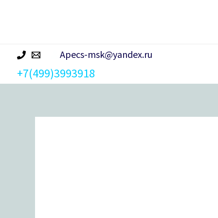
р
а
Apecs-msk@yandex.ru
+7(499)3993918
Количество
товара
Петля
врезная
Avers
100*70*2,5-
B4-