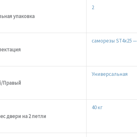
2
ьная упаковка
саморезы ST4x25 —
лектация
Универсальная
й/Правый
40 кг
с двери на 2 петли