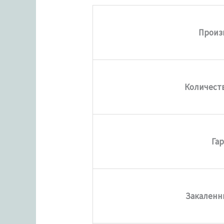
Произ
Количеств
Га
Закаленн