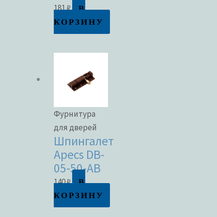
В
181
₽
КОРЗИНУ
Фурнитура
для дверей
Шпингалет
Apecs DB-
05-50-AB
В
140
₽
КОРЗИНУ