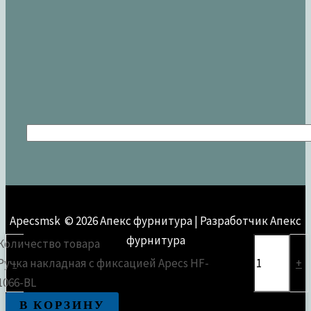
Apecsmsk © 2026 Апекс фурнитура | Разработчик Апекс
фурнитура
Количество товара
Ручка накладная с фиксацией Apecs HF-
-
+
1066-BL
В КОРЗИНУ