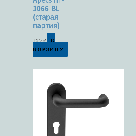
Apecs HF-
1066-BL
(старая
партия)
В
1473
₽
КОРЗИНУ