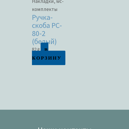
Накладки, wc-
комплекты
Ручка-
скоба РС-
80-2
(белый)
В
82
₽
КОРЗИНУ