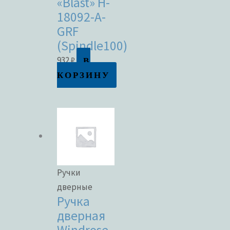
«Blast» H-
18092-A-
GRF
(Spindle100)
В
932
₽
КОРЗИНУ
Ручки
дверные
Ручка
дверная
Windrose