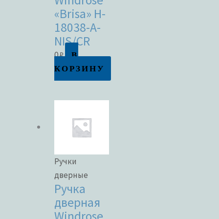
«Brisa» H-
18038-A-
NIS/CR
В
0
₽
КОРЗИНУ
Ручки
дверные
Ручка
дверная
Windrose