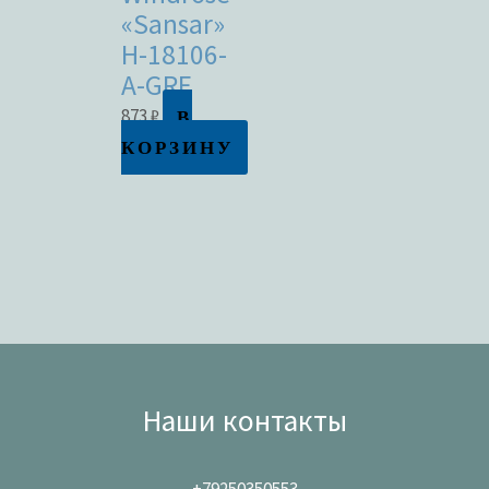
«Sansar»
H-18106-
A-GRF
В
873
₽
КОРЗИНУ
Наши контакты
+79250350553