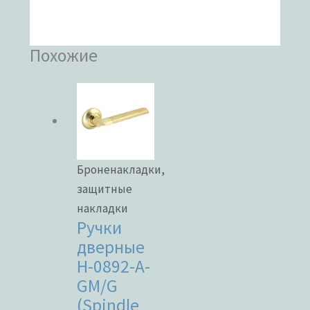
Похожие
Броненакладки,
защитные
накладки
Ручки
дверные
H-0892-A-
GM/G
(Spindle