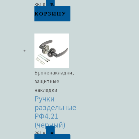
В
361
₽
КОРЗИНУ
Броненакладки,
защитные
накладки
Ручки
раздельные
РФ4.21
(черный)
В
361
₽