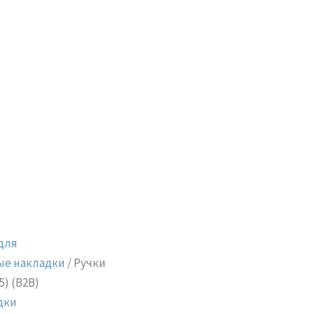
для
ые накладки
/ Ручки
5) (B2B)
дки