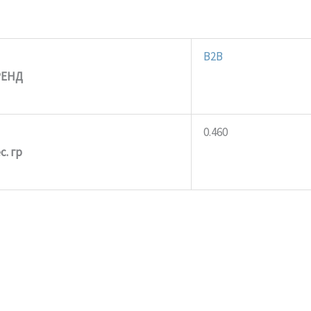
B2B
РЕНД
0.460
с. гр