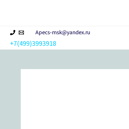
р
а
Apecs-msk@yandex.ru
+7(499)3993918
Количество
товара
Ручки
дверные
H-
30110-
A-