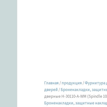
WM
(Spindle
105)
(B2B)
Главная
/
продукция
/
Фурнитура 
дверей
/
Броненакладки, защитн
дверные H-30110-A-WM (Spindle 10
Броненакладки, защитные накла