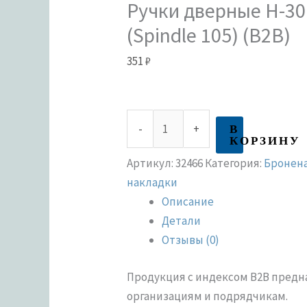
Ручки дверные H-3
(Spindle 105) (B2B)
351
₽
В
-
+
КОРЗИНУ
Артикул:
32466
Категория:
Бронен
накладки
Описание
Детали
Отзывы (0)
Продукция с индексом В2В пред
организациям и подрядчикам.