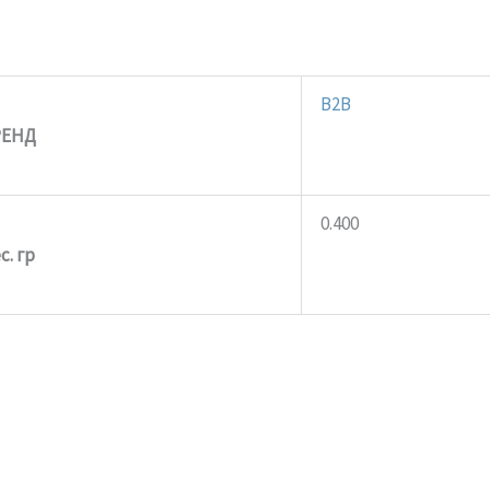
B2B
РЕНД
0.400
с. гр