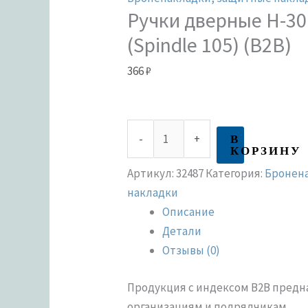
Ручки дверные H-30
(Spindle 105) (B2B)
366
₽
В
-
+
КОРЗИНУ
Артикул:
32487
Категория:
Бронен
накладки
Описание
Детали
Отзывы (0)
Продукция с индексом В2В пред
организациям и подрядчикам.