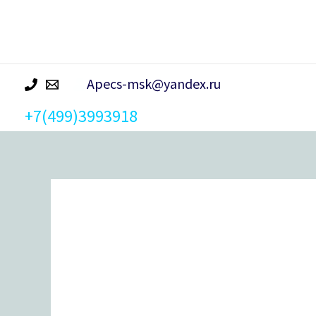
р
а
Apecs-msk@yandex.ru
+7(499)3993918
Количество
товара
Ручки
дверные
H-
30134-
A-