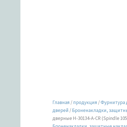
CR
(Spindle
105)
(B2B)
Главная
/
продукция
/
Фурнитура 
дверей
/
Броненакладки, защитн
дверные H-30134-A-CR (Spindle 105
Броненакладки, защитные накла