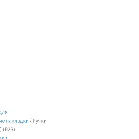
для
ые накладки
/ Ручки
) (B2B)
дки