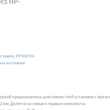
cs HP-
е замки
,
РУЧКИ НА
чка на планке
шторкой предназначены для совместной установки с врез
2 мм. Делятся на левые и правые комплекты.