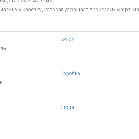
 установки: 40-75 мм.
иальную нарезку, которая упрощает процесс их укорачи
APECS
ль
Коробка
ки
3 года