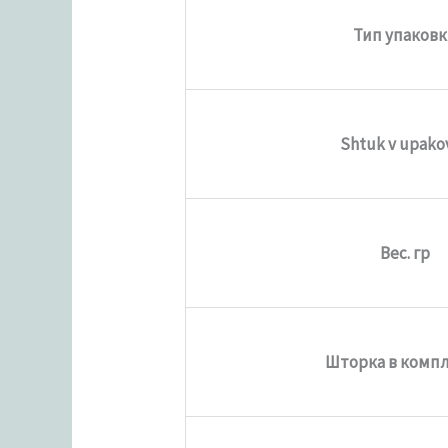
Тип упаков
Shtuk v upako
Вес. гр
Шторка в комп