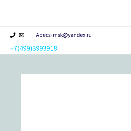
р
а
Apecs-msk@yandex.ru
+7(499)3993918
Количество
товара
Ручка
на
планке
Apecs
HP-