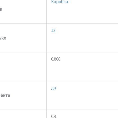
Коробка
ки
12
vke
0.866
да
лекте
CR