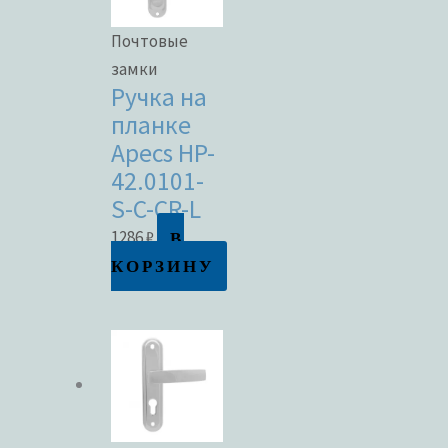
Почтовые
замки
Ручка на
планке
Apecs HP-
42.0101-
S-C-CR-L
В
1286
₽
КОРЗИНУ