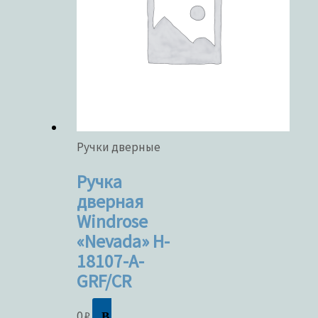
Ручки дверные
Ручка
дверная
Windrose
«Nevada» H-
18107-A-
GRF/CR
В
0
₽