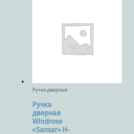
Ручки дверные
Ручка
дверная
Windrose
«Sansar» H-