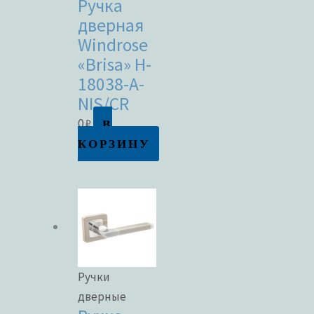
Ручка
дверная
Windrose
«Brisa» H-
18038-A-
NIS/CR
В
0
₽
КОРЗИНУ
Ручки
дверные