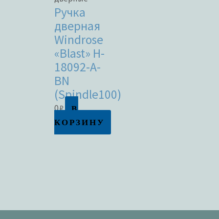
Ручка
дверная
Windrose
«Blast» H-
18092-A-
BN
(Spindle100)
В
0
₽
КОРЗИНУ