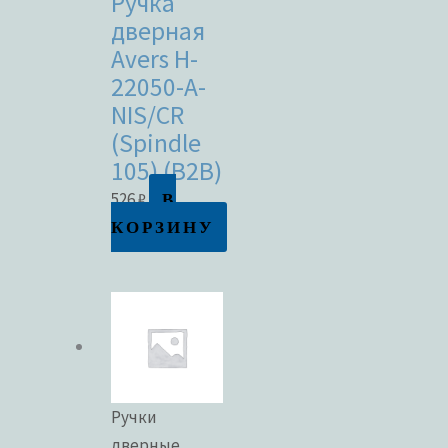
Ручка
дверная
Avers H-
22050-A-
NIS/CR
(Spindle
105) (B2B)
В
526
₽
КОРЗИНУ
Ручки
дверные