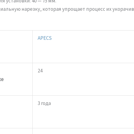
 установки: 40 — 75 мм.
иальную нарезку, которая упрощает процесс их укорачи
APECS
24
ке
3 года