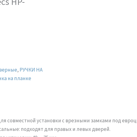
cs HP-
дверные
,
РУЧКИ НА
чка на планке
для совместной установки с врезными замками под евр
сальные: подходят для правых и левых дверей.