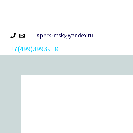
р
а
Apecs-msk@yandex.ru
+7(499)3993918
Количество
товара
Ручка
на
планке
Apecs
HP-