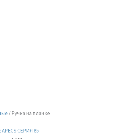
ные
/ Ручка на планке
 APECS СЕРИЯ 85