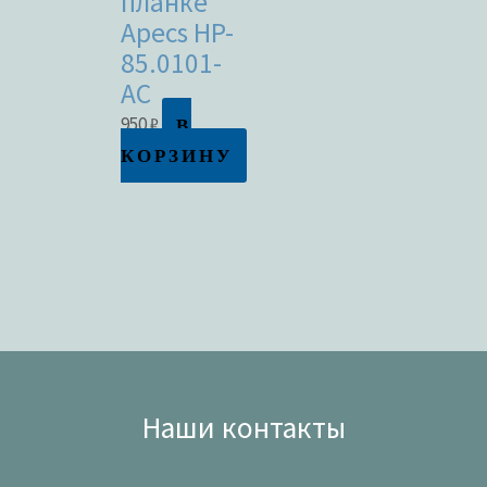
планке
Apecs HP-
85.0101-
AC
В
950
₽
КОРЗИНУ
Наши контакты