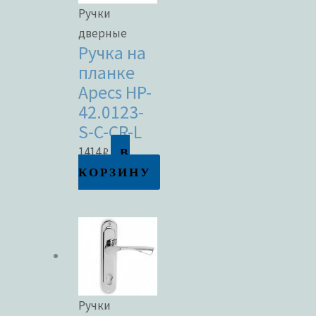
Ручки
дверные
Ручка на
планке
Apecs HP-
42.0123-
S-C-CR-L
В
1414
₽
КОРЗИНУ
Ручки