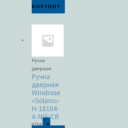
КОРЗИНУ
Ручки
дверные
Ручка
дверная
Windrose
«Solano»
H-18104-
A-NIS/CR
В
873
₽