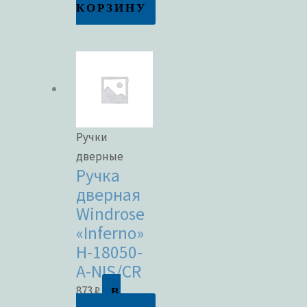
КОРЗИНУ
Ручки
дверные
Ручка
дверная
Windrose
«Inferno»
H-18050-
A-NIS/CR
В
873
₽