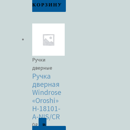
КОРЗИНУ
Ручки
дверные
Ручка
дверная
Windrose
«Oroshi»
H-18101-
A-NIS/CR
В
0
₽