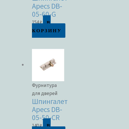
Apecs DB-
05-60-G
В
154
₽
КОРЗИНУ
Фурнитура
для дверей
Шпингалет
Apecs DB-
05-50-CR
В
140
₽