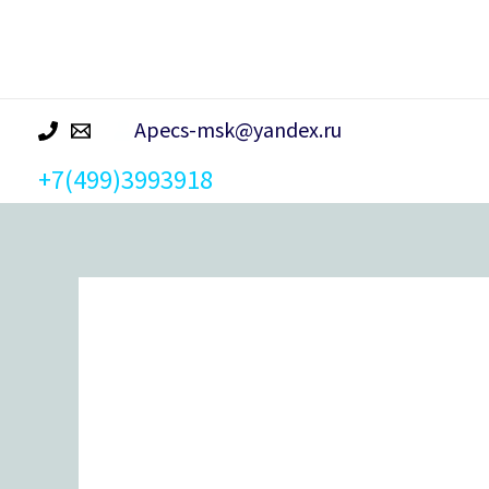
р
а
Apecs-msk@yandex.ru
+7(499)3993918
Количество
товара
Шпингалет
Apecs
DB-
05-
50-