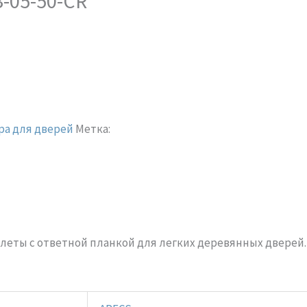
-05-50-CR
ра для дверей
Метка:
еты с ответной планкой для легких деревянных дверей.