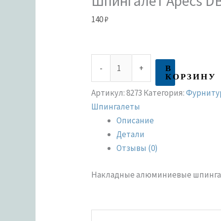
Шпингалет Apecs DB
140
₽
В
-
+
КОРЗИНУ
Артикул:
8273
Категория:
Фурниту
Шпингалеты
Описание
Детали
Отзывы (0)
Накладные алюминиевые шпингал