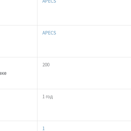
APECS
APECS
200
вке
1 год
1