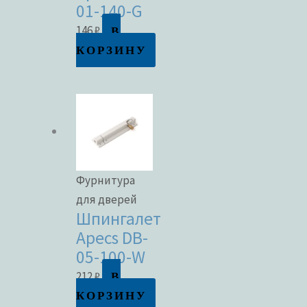
01-140-G
В
146
₽
КОРЗИНУ
Фурнитура
для дверей
Шпингалет
Apecs DB-
05-100-W
В
212
₽
КОРЗИНУ