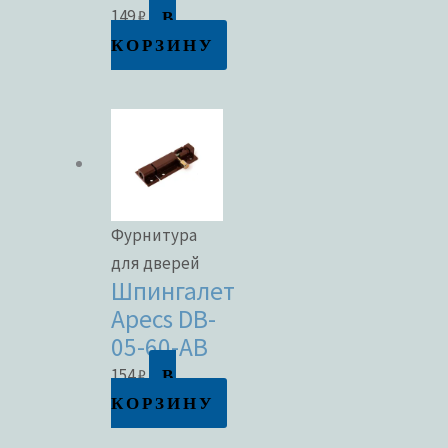
В
149
₽
КОРЗИНУ
Фурнитура
для дверей
Шпингалет
Apecs DB-
05-60-AB
В
154
₽
КОРЗИНУ