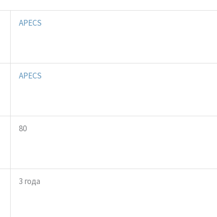
APECS
APECS
80
3 года