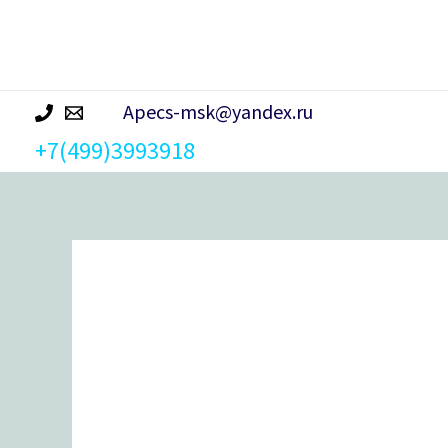
р
а
Apecs-msk@yandex.ru
+7(499)3993918
Количество
товара
Упор
дверной
Apecs
DS-
2761-