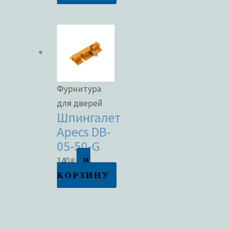
Фурнитура
для дверей
Шпингалет
Apecs DB-
05-50-G
В
140
₽
КОРЗИНУ