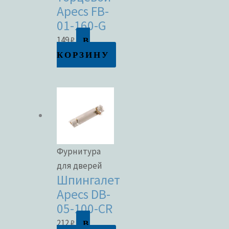
Apecs FB-
01-160-G
В
149
₽
КОРЗИНУ
Фурнитура
для дверей
Шпингалет
Apecs DB-
05-100-CR
В
212
₽