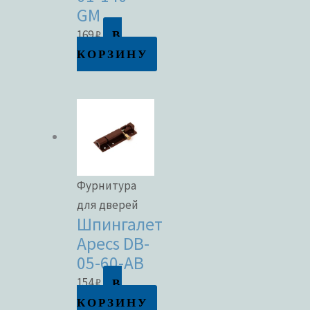
GM
В
169
₽
КОРЗИНУ
Фурнитура
для дверей
Шпингалет
Apecs DB-
05-60-AB
В
154
₽
КОРЗИНУ