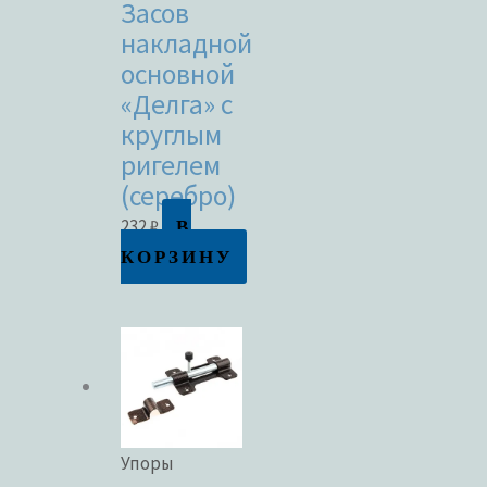
Засов
накладной
основной
«Делга» с
круглым
ригелем
(серебро)
В
232
₽
КОРЗИНУ
Упоры