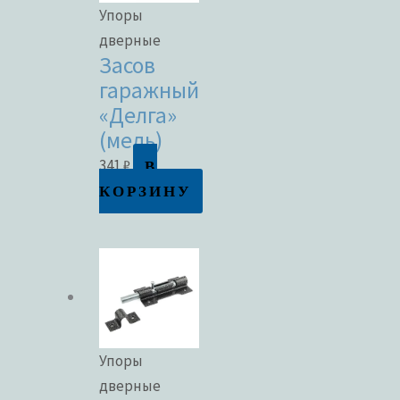
Упоры
дверные
Засов
гаражный
«Делга»
(медь)
В
341
₽
КОРЗИНУ
Упоры
дверные