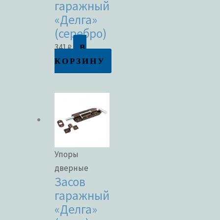
гаражный
«Делга»
(серебро)
В
341
₽
КОРЗИНУ
Упоры
дверные
Засов
гаражный
«Делга»