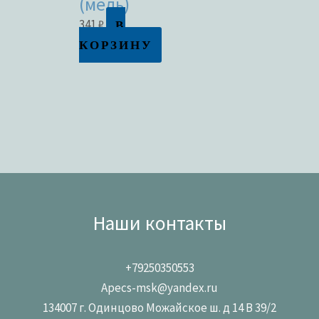
(медь)
В
341
₽
КОРЗИНУ
Наши контакты
+79250350553
Apecs-msk@yandex.ru
134007 г. Одинцово Можайское ш. д 14 В 39/2