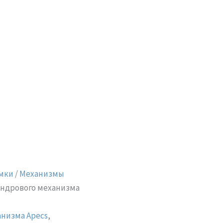
мки
/
Механизмы
индрового механизма
анизма Apecs
,