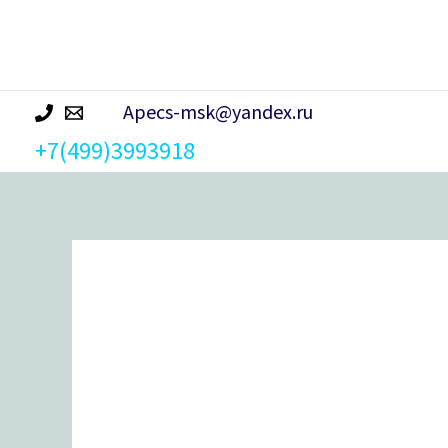
р
а
Apecs-msk@yandex.ru
+7(499)3993918
Количество
товара
Вертушка
для
цилиндрового
механизма
Apecs