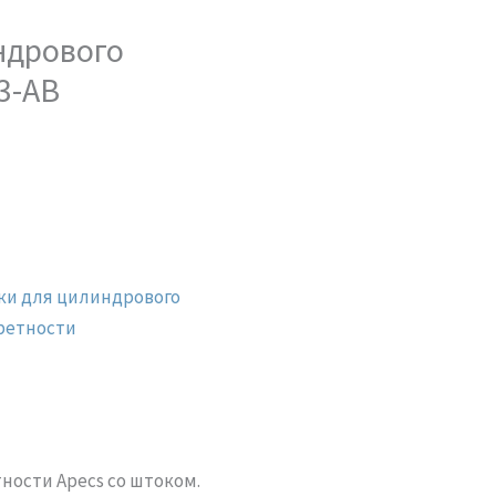
ндрового
3-AB
ки для цилиндрового
ретности
ности Apecs со штоком.