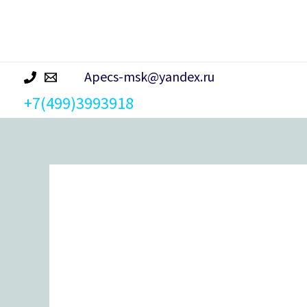
р
а
Apecs-msk@yandex.ru
+7(499)3993918
Количество
товара
Вертушка
для
цилиндрового
механизма
Apecs