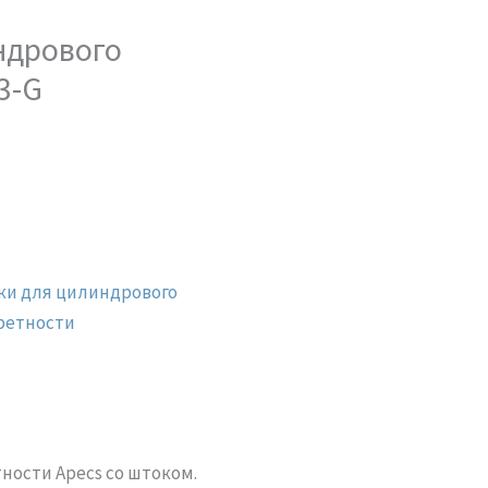
ндрового
3-G
ки для цилиндрового
ретности
ности Apecs со штоком.