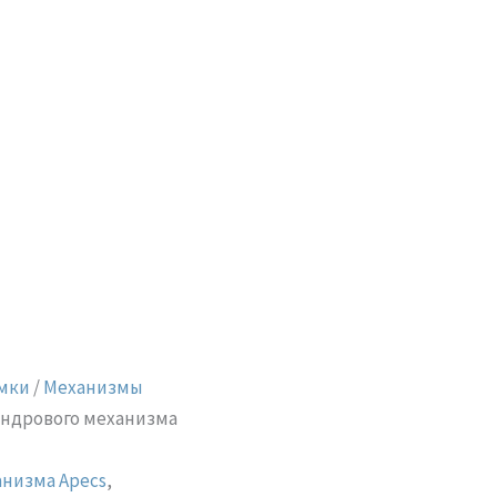
мки
/
Механизмы
индрового механизма
анизма Apecs
,