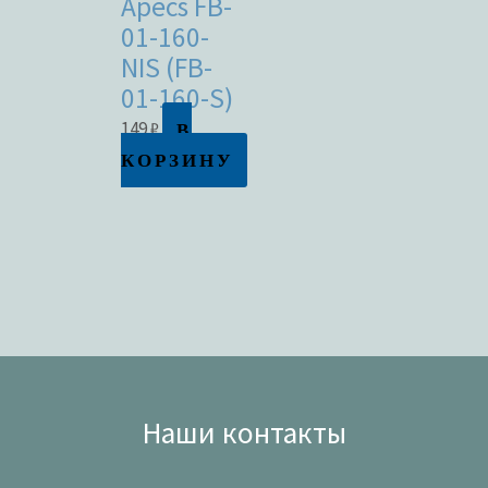
Apecs FB-
01-160-
NIS (FB-
01-160-S)
В
149
₽
КОРЗИНУ
Наши контакты