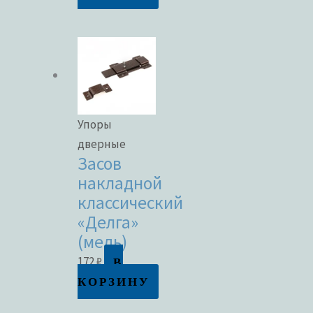
Упоры
дверные
Засов
накладной
классический
«Делга»
(медь)
В
172
₽
КОРЗИНУ