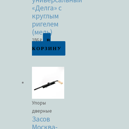
«Делга» с
круглым
ригелем
(медь)
В
186
₽
КОРЗИНУ
Упоры
дверные
Засов
Москва-