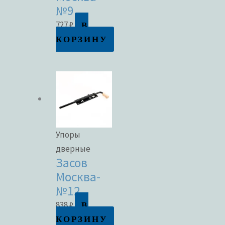
№9
В
727
₽
КОРЗИНУ
Упоры
дверные
Засов
Москва-
№12
В
838
₽
КОРЗИНУ