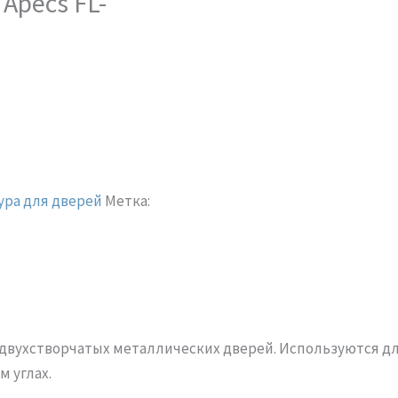
Apecs FL-
ра для дверей
Метка:
 двухстворчатых металлических дверей. Используются 
м углах.