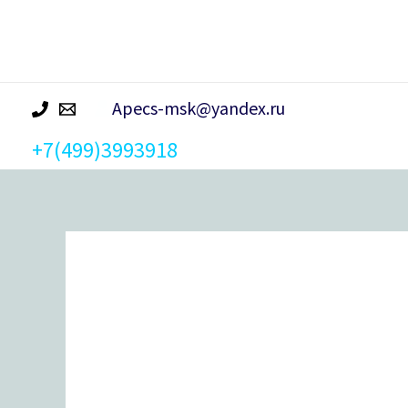
р
а
Apecs-msk@yandex.ru
+7(499)3993918
Количество
товара
Задвижка
торцевая
Apecs
FL-
0360-