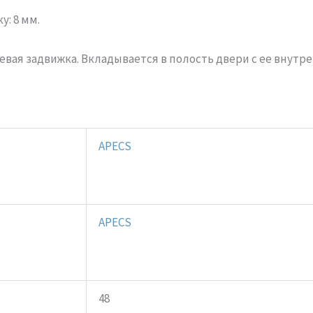
у: 8 мм.
евая задвижка. Вкладывается в полость двери с ее внутр
APECS
APECS
48