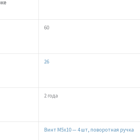
вке
60
26
2 года
Винт M5x10 — 4 шт, поворотная ручка