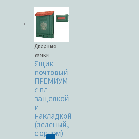
Дверные
замки
Ящик
почтовый
ПРЕМИУМ
с пл.
защелкой
и
накладкой
(зеленый,
с орлом)