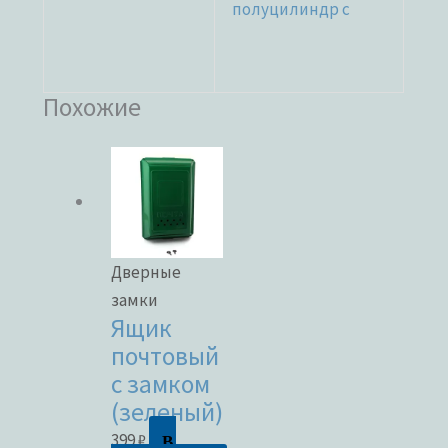
полуцилиндр с
Похожие
Дверные
замки
Ящик
почтовый
с замком
(зеленый)
В
399
₽