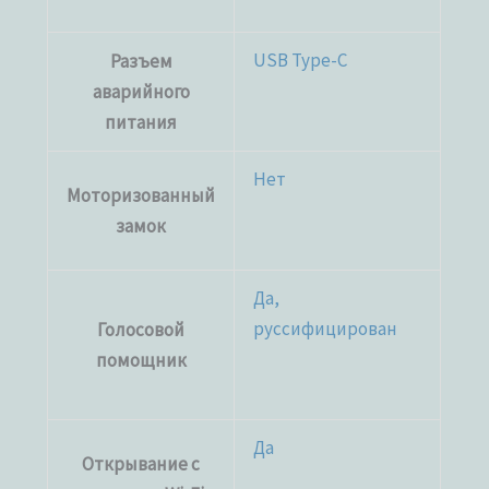
USB Type-C
Разъем
аварийного
питания
Нет
Моторизованный
замок
Да,
руссифицирован
Голосовой
помощник
Да
Открывание с